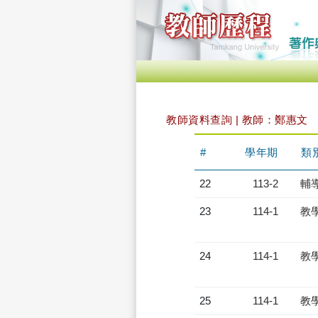
教師資料查詢 | 教師：鄭惠文
#
學年期
類
22
113-2
輔
23
114-1
教
24
114-1
教
25
114-1
教