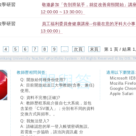
教學研習
敬邀參加「告別滑鼠手，就從改善肩頸開始」講座。（2
12:00:00 ~ 13:30:00）
教學研習
員工福利委員會健康講座--你最在意的牙科大小事（2025-
13:00:00）
4
5
6
7
8
9
...
次頁
末頁
第 1 頁 / 結果 1
amkang University Teacher ePortfolio System - All Rights Reserved © by OIS, T
教師歷程問與答:
適用以下瀏覽器
Microsoft IE8
Q: 開放給何種身份使用?
Mozilla Firef
A: 目前開放給淡江大學教師(含專、兼任)
Google Chro
使用。
Apple Safari
Q: 資料不完整(正確)?
A: 教師歷程系統介接自七大系統，並包
含某些「CSV匯入」；分別有不同的資料
交換方式與頻率。。
Q: 我無法登入?
A: 請確認您的單一登入帳號密碼無誤。
若需進一步協助，請洽詢資訊處 分