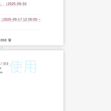
025-09-30
09-17 12:00:00 ~
,098 筆
KU
:
 / IE9
ox
me