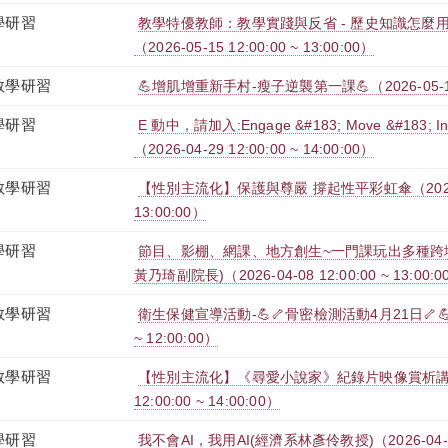
學研習
教學特優教師：教學實踐與反省 - 歷史知識怎麼
（2026-05-15 12:00:00 ~ 13:00:00）
教學研習
💪增肌增重新手村-瘦子逆襲第一課💪（2026-05-13 12
學研習
E 動中，請加入:Engage &#183; Move &#183;
（2026-04-29 12:00:00 ~ 14:00:00）
教學研習
【性別主流化】保護與尊嚴 撐起性平彩虹傘（2026-04-
13:00:00）
學研習
節目、影棚、網課、地方創生~一門課玩出多種跨
黃乃琦副院長)（2026-04-08 12:00:00 ~ 13:00:0
教學研習
衛生保健宣導活動-💪🦴骨密檢測活動4月21日🦴💪（20
~ 12:00:00）
教學研習
【性別主流化】《尋愛小說家》紀錄片映像賞析講座（2
12:00:00 ~ 14:00:00）
學研習
我不會AI，我用AI(經濟系林彥伶教授)（2026-04-15 1