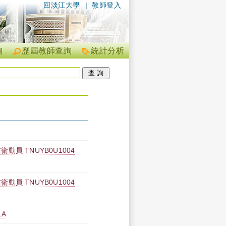
回淡江大學
|
教師登入
詢
歷屆教師查詢
統計分析
 TNUYB0U1004
 TNUYB0U1004
1A