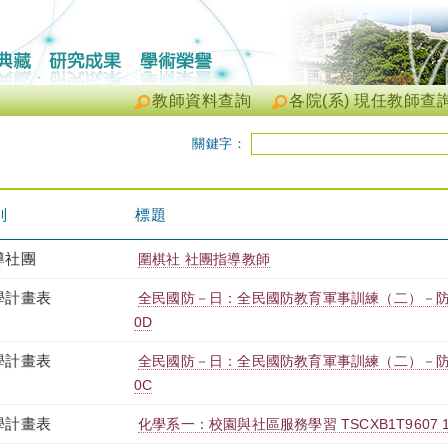
教師資料查詢
各院(系) 現任教師查
關鍵字：
別
標題
導社團
圍棋社 社團指導教師
學計畫表
全民國防－日：全民國防教育軍事訓練（二）－防衛動員
0D
學計畫表
全民國防－日：全民國防教育軍事訓練（二）－防衛動員
0C
學計畫表
化學系一：校園與社區服務學習 TSCXB1T9607 