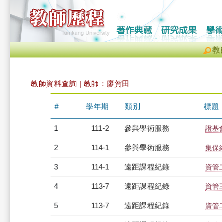
教
教師資料查詢 | 教師：廖賀田
#
學年期
類別
標題
1
111-2
參與學術服務
證基
2
114-1
參與學術服務
集保
3
114-1
遠距課程紀錄
資管二
4
113-7
遠距課程紀錄
資管三
5
113-7
遠距課程紀錄
資管二