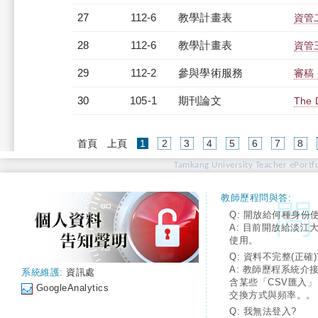
27
112-6
教學計畫表
資管二
28
112-6
教學計畫表
資管三
29
112-2
參與學術服務
審稿 (
30
105-1
期刊論文
The 
(current)
首頁
上頁
1
2
3
4
5
6
7
8
Tamkang University Teacher ePortfo
教師歷程問與答:
Q: 開放給何種身份
A: 目前開放給淡江
使用。
Q: 資料不完整(正確)
A: 教師歷程系統介
系統維護:
資訊處
含某些「CSV匯入
GoogleAnalytics
交換方式與頻率。。
Q: 我無法登入?