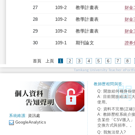
27
109-2
教學計畫表
財金二
28
109-2
教學計畫表
財金三
29
109-2
教學計畫表
財金三
30
109-1
期刊論文
證券
(current)
首頁
上頁
1
2
3
4
5
6
7
8
Tamkang University Teacher ePortfo
教師歷程問與答:
Q: 開放給何種身份
A: 目前開放給淡江
使用。
Q: 資料不完整(正確)
A: 教師歷程系統介
系統維護:
資訊處
含某些「CSV匯入
GoogleAnalytics
交換方式與頻率。。
Q: 我無法登入?