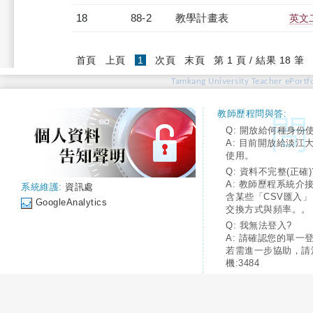
18
88-2
教學計畫表
英文二
(current)
首頁
上頁
1
次頁
末頁
第 1 頁 / 結果 18 筆
Tamkang University Teacher ePortfo
教師歷程問與答:
Q: 開放給何種身份
A: 目前開放給淡江
使用。
Q: 資料不完整(正確)
A: 教師歷程系統介
系統維護:
資訊處
含某些「CSV匯入
GoogleAnalytics
交換方式與頻率。。
Q: 我無法登入?
A: 請確認您的單一
若需進一步協助，請
機:3484