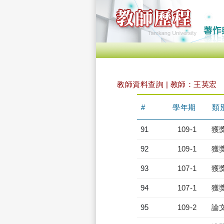
教師資料查詢 | 教師：王英宏
#
學年期
類
91
109-1
獲
92
109-1
獲
93
107-1
獲
94
107-1
獲
95
109-2
論