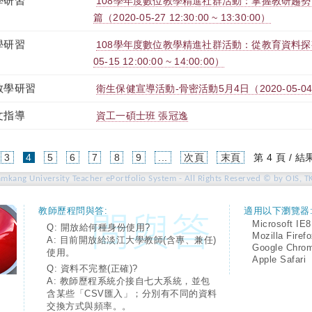
學研習
108學年度數位教學精進社群活動：掌握教研趨
篇（2020-05-27 12:30:00 ~ 13:30:00）
學研習
108學年度數位教學精進社群活動：從教育資料探勘
05-15 12:00:00 ~ 14:00:00）
教學研習
衛生保健宣導活動-骨密活動5月4日（2020-05-04 09:
文指導
資工一碩士班 張冠逸
(current)
3
4
5
6
7
8
9
...
次頁
末頁
第 4 頁 / 結
amkang University Teacher ePortfolio System - All Rights Reserved © by OIS, T
教師歷程問與答:
適用以下瀏覽器
Microsoft IE8
Q: 開放給何種身份使用?
Mozilla Firef
A: 目前開放給淡江大學教師(含專、兼任)
Google Chro
使用。
Apple Safari
Q: 資料不完整(正確)?
A: 教師歷程系統介接自七大系統，並包
含某些「CSV匯入」；分別有不同的資料
交換方式與頻率。。