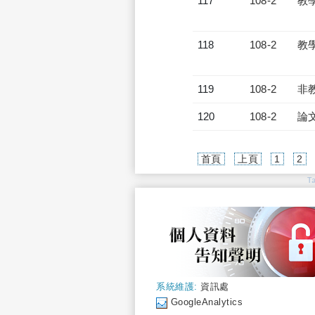
117
108-2
教
118
108-2
教
119
108-2
非
120
108-2
論
首頁
上頁
1
2
T
系統維護:
資訊處
GoogleAnalytics