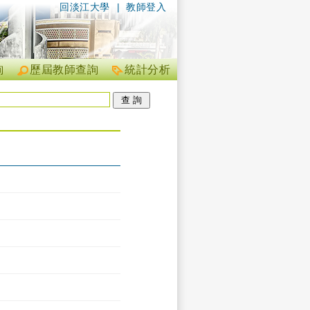
回淡江大學
|
教師登入
詢
歷屆教師查詢
統計分析