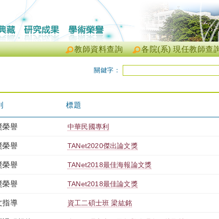
教師資料查詢
各院(系) 現任教師查
關鍵字：
別
標題
獎榮譽
中華民國專利
獎榮譽
TANet2020傑出論文獎
獎榮譽
TANet2018最佳海報論文獎
獎榮譽
TANet2018最佳論文獎
文指導
資工二碩士班 梁紘銘