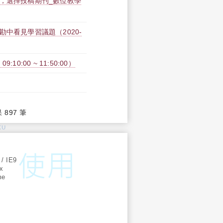
勢，選擇投稿期刊_數位教學
中看見學習議題（2020-
10:00 ~ 11:50:00）
果 897 筆
KU
:
 / IE9
ox
me