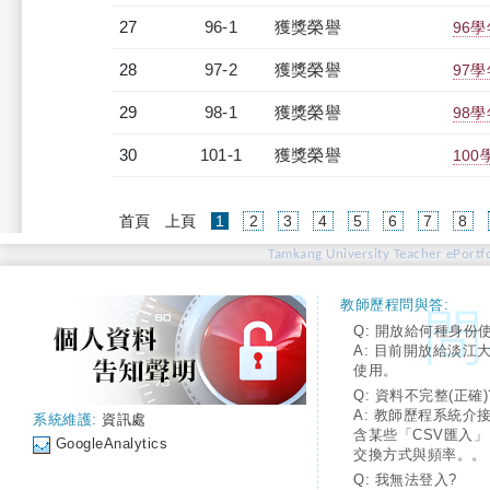
27
96-1
獲獎榮譽
96
28
97-2
獲獎榮譽
97
29
98-1
獲獎榮譽
98
30
101-1
獲獎榮譽
10
(current)
首頁
上頁
1
2
3
4
5
6
7
8
Tamkang University Teacher ePortfo
教師歷程問與答:
Q: 開放給何種身份
A: 目前開放給淡江
使用。
Q: 資料不完整(正確)
A: 教師歷程系統介
系統維護:
資訊處
含某些「CSV匯入
GoogleAnalytics
交換方式與頻率。。
Q: 我無法登入?