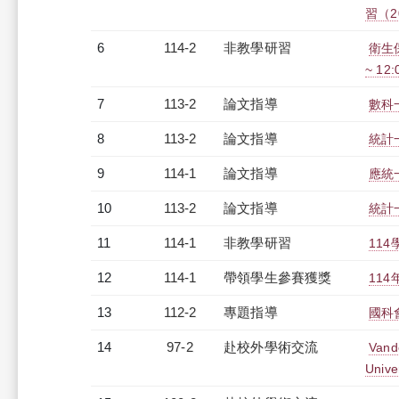
習（20
6
114-2
非教學研習
衛生保
~ 12
7
113-2
論文指導
數科
8
113-2
論文指導
統計
9
114-1
論文指導
應統
10
113-2
論文指導
統計
11
114-1
非教學研習
114
12
114-1
帶領學生參賽獲獎
11
13
112-2
專題指導
國科
14
97-2
赴校外學術交流
Vande
Unive