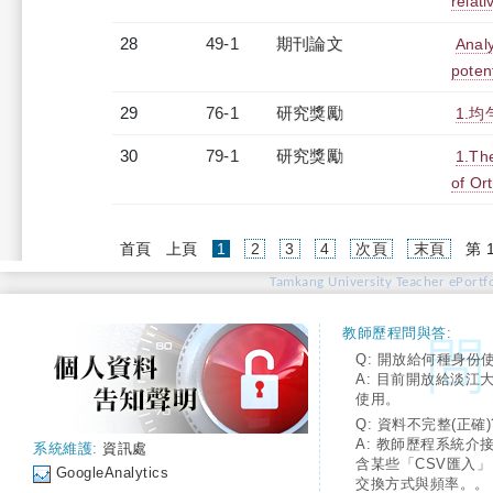
relat
28
49-1
期刊論文
Analy
potent
29
76-1
研究獎勵
1.
30
79-1
研究獎勵
1.The
of Or
(current)
首頁
上頁
1
2
3
4
次頁
末頁
第 
Tamkang University Teacher ePortfo
教師歷程問與答:
Q: 開放給何種身份
A: 目前開放給淡江
使用。
Q: 資料不完整(正確)
A: 教師歷程系統介
系統維護:
資訊處
含某些「CSV匯入
GoogleAnalytics
交換方式與頻率。。