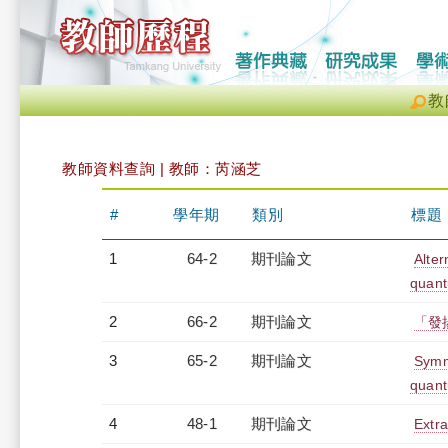
教
教師資料查詢 | 教師：芮涵芝
#
學年期
類別
標題
1
64-2
期刊論文
Alter
quan
2
66-2
期刊論文
「發
3
65-2
期刊論文
Symme
quan
4
48-1
期刊論文
Extra