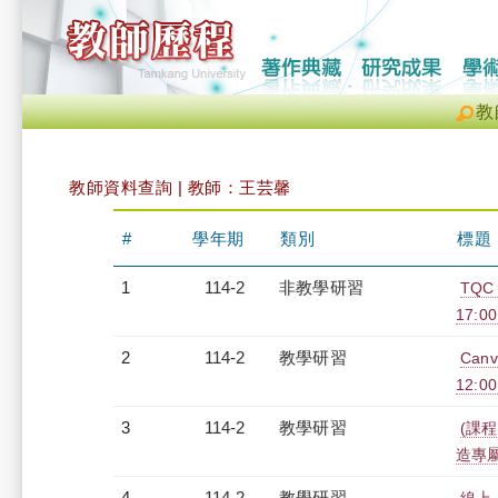
教
教師資料查詢 | 教師：王芸馨
#
學年期
類別
標題
1
114-2
非教學研習
TQC 
17:0
2
114-2
教學研習
Can
12:00
3
114-2
教學研習
(課程
造專屬報
4
114-2
教學研習