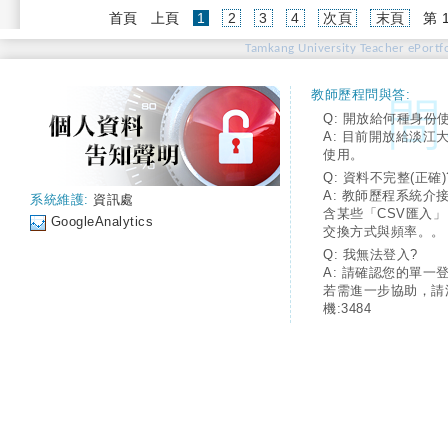
(current)
首頁
上頁
1
2
3
4
次頁
末頁
第 
Tamkang University Teacher ePortfo
教師歷程問與答:
Q: 開放給何種身份
A: 目前開放給淡江
使用。
Q: 資料不完整(正確)
A: 教師歷程系統介
系統維護:
資訊處
含某些「CSV匯入
GoogleAnalytics
交換方式與頻率。。
Q: 我無法登入?
A: 請確認您的單一
若需進一步協助，請
機:3484