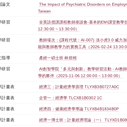
刊論文
The Impact of Psychiatric Disorders on Employ
Taiwan
學研習
全英語授課課程教師座談會-基本的EMI課堂教學技能（
12:30:00 ~ 13:30:00）
學研習
教師場次：(課程代號：AI-007) 淡小虎3.0 威
能與教師教學力的實務工具（2026-02-24 13:30:00 
文指導
產經一碩士班 林煜栩
學研習
AI創智學院「多元與創新」教學研習活動 - AI
學的夥伴（2025-11-06 12:00:00 ~ 13:00:00）
學計畫表
經濟三：計量經濟學原理 TLYXB3B0727A0C
學計畫表
企管一：經濟學 TLCXB1B0302 1C
學計畫表
經濟四：健康經濟學導論 TLYXB4B1834B0P
學計畫表
經濟一博士班：計量經濟理論（一） TLYXD1B089