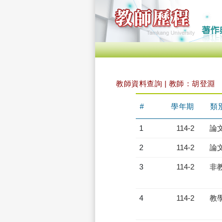
教師資料查詢 | 教師：胡登淵
#
學年期
類
1
114-2
論
2
114-2
論
3
114-2
非
4
114-2
教