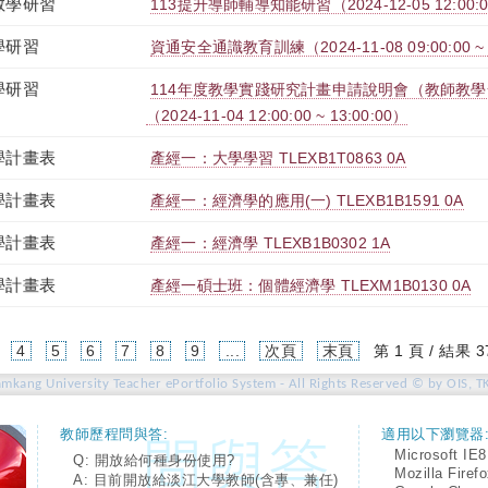
教學研習
113提升導師輔導知能研習（2024-12-05 12:00:00 
學研習
資通安全通識教育訓練（2024-11-08 09:00:00 ~ 1
學研習
114年度教學實踐研究計畫申請說明會（教師教
（2024-11-04 12:00:00 ~ 13:00:00）
學計畫表
產經一：大學學習 TLEXB1T0863 0A
學計畫表
產經一：經濟學的應用(一) TLEXB1B1591 0A
學計畫表
產經一：經濟學 TLEXB1B0302 1A
學計畫表
產經一碩士班：個體經濟學 TLEXM1B0130 0A
4
5
6
7
8
9
...
次頁
末頁
第 1 頁 / 結果 3
amkang University Teacher ePortfolio System - All Rights Reserved © by OIS, T
教師歷程問與答:
適用以下瀏覽器
Microsoft IE8
Q: 開放給何種身份使用?
Mozilla Firef
A: 目前開放給淡江大學教師(含專、兼任)