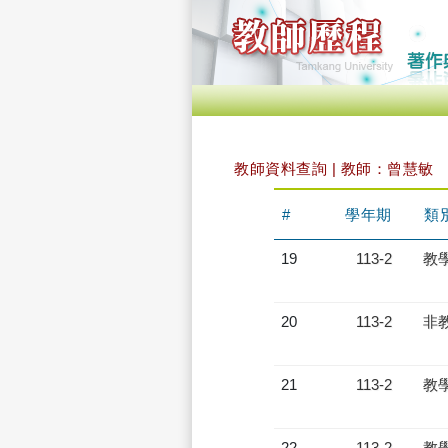
教師資料查詢 | 教師：曾慧敏
#
學年期
類
19
113-2
教
20
113-2
非
21
113-2
教
22
113-2
教