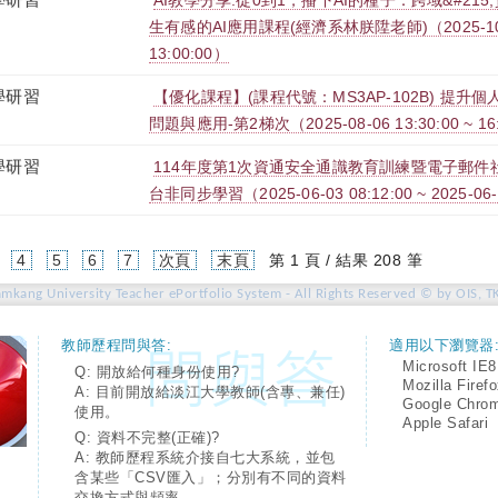
AI教學分享:從0到1，播下AI的種子：跨域&#215
生有感的AI應用課程(經濟系林朕陞老師)（2025-10-31
13:00:00）
學研習
【優化課程】(課程代號：MS3AP-102B) 提升個
問題與應用-第2梯次（2025-08-06 13:30:00 ~ 16
學研習
114年度第1次資通安全通識教育訓練暨電子郵件社交
台非同步學習（2025-06-03 08:12:00 ~ 2025-06-
4
5
6
7
次頁
末頁
第 1 頁 / 結果 208 筆
amkang University Teacher ePortfolio System - All Rights Reserved © by OIS, T
教師歷程問與答:
適用以下瀏覽器
Microsoft IE8
Q: 開放給何種身份使用?
Mozilla Firef
A: 目前開放給淡江大學教師(含專、兼任)
Google Chro
使用。
Apple Safari
Q: 資料不完整(正確)?
A: 教師歷程系統介接自七大系統，並包
含某些「CSV匯入」；分別有不同的資料
交換方式與頻率。。