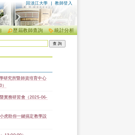
回淡江大學
|
教師登入
詢
歷屆教師查詢
統計分析
教學研究所暨師資培育中心
00）
務研習會（2025-06-
術：淡小虎助你一鍵搞定教學設