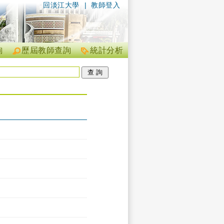
回淡江大學
|
教師登入
詢
歷屆教師查詢
統計分析