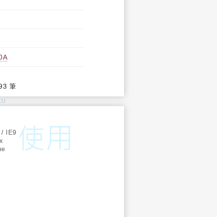
0A
93 筆
KU
:
 / IE9
ox
me