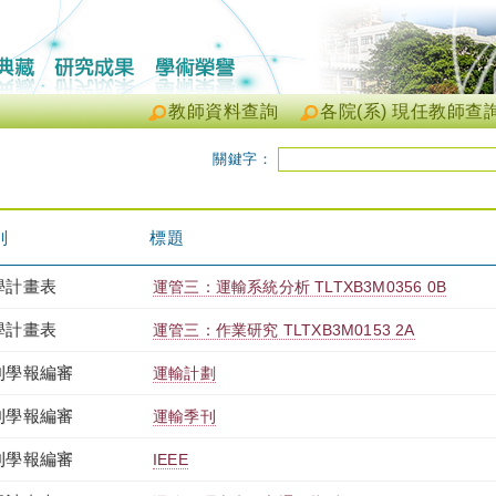
教師資料查詢
各院(系) 現任教師查
關鍵字：
別
標題
學計畫表
運管三：運輸系統分析 TLTXB3M0356 0B
學計畫表
運管三：作業研究 TLTXB3M0153 2A
刊學報編審
運輸計劃
刊學報編審
運輸季刊
刊學報編審
IEEE