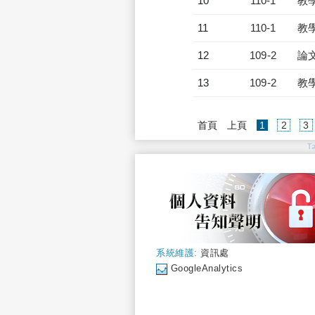
10
110-1
教
11
110-1
教
12
109-2
論
13
109-2
教
(current)
首頁
上頁
1
2
3
T
系統維護:
資訊處
GoogleAnalytics