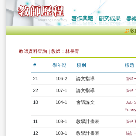
教
教師資料查詢 | 教師：林長青
#
學年期
類別
標題
21
106-2
論文指導
管科
22
107-1
論文指導
管科
10
104-1
會議論文
Job S
Fussy
11
108-1
教學計畫表
管科系
12
108-1
教學計畫表
統計一