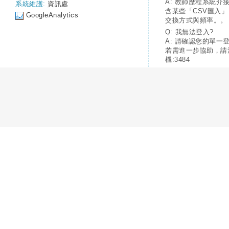
A: 教師歷程系統介
系統維護:
資訊處
含某些「CSV匯入
GoogleAnalytics
交換方式與頻率。。
Q: 我無法登入?
A: 請確認您的單一
若需進一步協助，請
機:3484