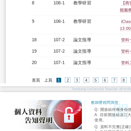
8
108-1
教學研習
【商
能服務學
9
108-1
教學研習
iCl
13:0
18
107-2
論文指導
管科
19
107-2
論文指導
管科
20
107-1
論文指導
管科
(current)
首頁
上頁
1
2
3
4
5
6
7
8
Tamkang University Teacher ePortfo
教師歷程問與答:
Q: 開放給何種身份
A: 目前開放給淡江
使用。
Q: 資料不完整(正確)