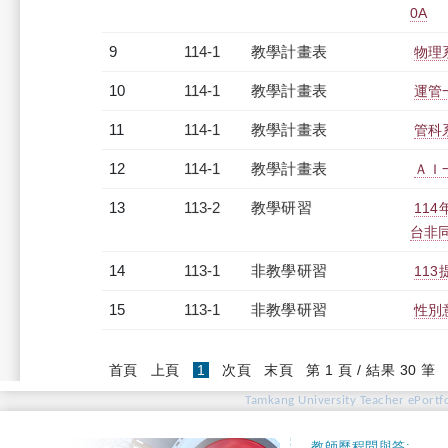
0A
9
114-1
教學計畫表
物理系
10
114-1
教學計畫表
運管一
11
114-1
教學計畫表
管科系
12
114-1
教學計畫表
ＡＩ一
13
113-2
教學研習
11
台非同步
14
113-1
非教學研習
113
15
113-1
非教學研習
性別意
(current)
首頁
上頁
1
次頁
末頁
第 1 頁 / 結果 30 筆
Tamkang University Teacher ePortfo
教師歷程問與答: