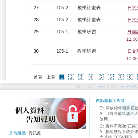
27
105-2
教學計畫表
日文三
28
105-2
教學計畫表
日文三
29
105-1
教學研習
外國語
12:0
30
105-1
教學研習
日文系
17:0
(current)
首頁
上頁
1
2
3
4
5
6
7
8
Tamkang University Teacher ePortfo
教師歷程問與答:
Q: 開放給何種身份
A: 目前開放給淡江
使用。
Q: 資料不完整(正確)
A: 教師歷程系統介
系統維護:
資訊處
含某些「CSV匯入