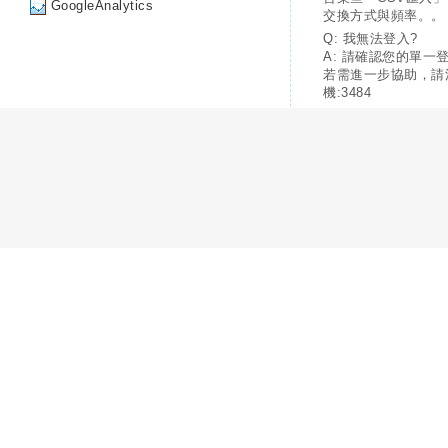
GoogleAnalytics
交換方式與頻率。。
Q: 我無法登入?
A: 請確認您的單一
若需進一步協助，請
機:3484