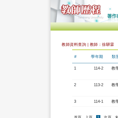
教師資料查詢 | 教師：徐驊霖
#
學年期
類
1
114-2
教
2
113-2
教
3
114-1
教
(current)
首頁
上頁
1
次頁