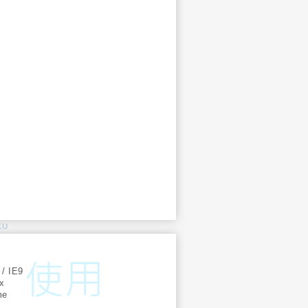
KU
:
 / IE9
ox
me