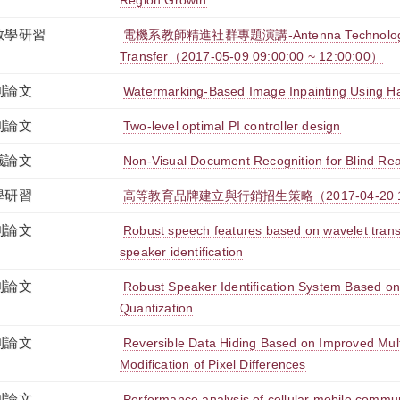
Region Growth
教學研習
電機系教師精進社群專題演講-Antenna Technologies 
Transfer（2017-05-09 09:00:00 ~ 12:00:00）
刊論文
Watermarking-Based Image Inpainting Using Ha
刊論文
Two-level optimal PI controller design
議論文
Non-Visual Document Recognition for Blind Rea
學研習
高等教育品牌建立與行銷招生策略（2017-04-20 13:00
刊論文
Robust speech features based on wavelet transf
speaker identification
刊論文
Robust Speaker Identification System Based o
Quantization
刊論文
Reversible Data Hiding Based on Improved Mult
Modification of Pixel Differences
刊論文
Performance analysis of cellular mobile commun