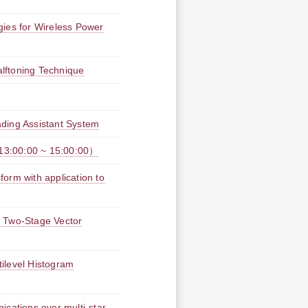
for Wireless Power
lftoning Technique
ding Assistant System
:00 ~ 15:00:00）
orm with application to
n Two-Stage Vector
ilevel Histogram
ications over multi-star-