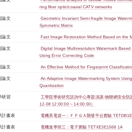
ring fiber optic/coaxial CATV networks
刊論文
Geometric Invariant Semi-fragile Image Waterm
Symmetric Matrix
刊論文
Fast Image Restoration Method Based on the M
刊論文
Digital Image Multiresolution Watermark Base
Using Error Correcting Code
刊論文
An Effective Method for Fingerprint Classificati
刊論文
An Adaptive Image Watermarking System Usin
Quantization
學研習
工學院學術研究諮詢中心專題演講-物聯網安全防護
12-08 12:00:00 ~ 14:00:00）
學計畫表
電機系電資一：ＦＰＧＡ開發平台實驗 TETDB1E34
學計畫表
電機進學班三：電子實驗 TETXE3E1568 1A