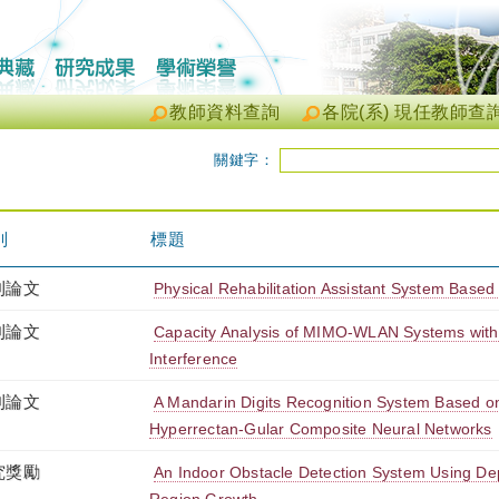
教師資料查詢
各院(系) 現任教師查
關鍵字：
別
標題
刊論文
Physical Rehabilitation Assistant System Based
刊論文
Capacity Analysis of MIMO-WLAN Systems with
Interference
刊論文
A Mandarin Digits Recognition System Based on
Hyperrectan-Gular Composite Neural Networks
究獎勵
An Indoor Obstacle Detection System Using De