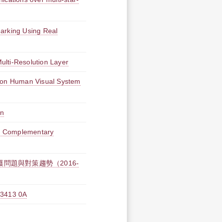
arking Using Real
ulti-Resolution Layer
d on Human Visual System
on
g Complementary
問題與對策趨勢（2016-
13 0A