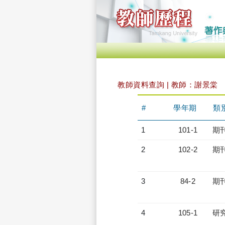
教師資料查詢 | 教師：謝景棠
#
學年期
類
1
101-1
期
2
102-2
期
3
84-2
期
4
105-1
研