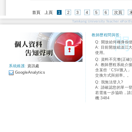
(current)
首頁
上頁
1
2
3
4
5
6
次頁
Tamkang University Teacher ePortfo
教師歷程問與答:
Q: 開放給何種身份
A: 目前開放給淡江
使用。
Q: 資料不完整(正確)
A: 教師歷程系統介
系統維護:
資訊處
含某些「CSV匯入
GoogleAnalytics
交換方式與頻率。。
Q: 我無法登入?
A: 請確認您的單一
若需進一步協助，請
機:3484