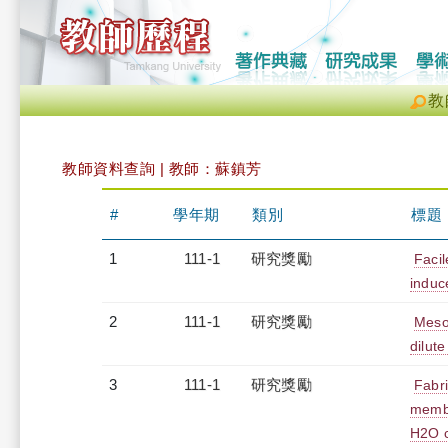
教
教師資料查詢 | 教師：蘇鎮芳
#
學年期
類別
標題
1
111-1
研究獎勵
Faci
induc
2
111-1
研究獎勵
Mesop
dilut
3
111-1
研究獎勵
Fabri
membr
H2O c