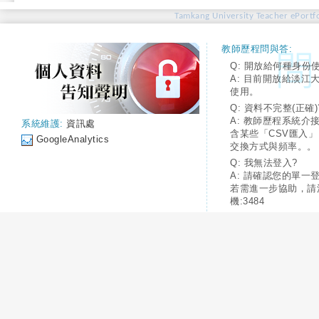
Tamkang University Teacher ePortfo
教師歷程問與答:
Q: 開放給何種身份
A: 目前開放給淡江
使用。
Q: 資料不完整(正確)
A: 教師歷程系統介
系統維護:
資訊處
含某些「CSV匯入
GoogleAnalytics
交換方式與頻率。。
Q: 我無法登入?
A: 請確認您的單一
若需進一步協助，請
機:3484