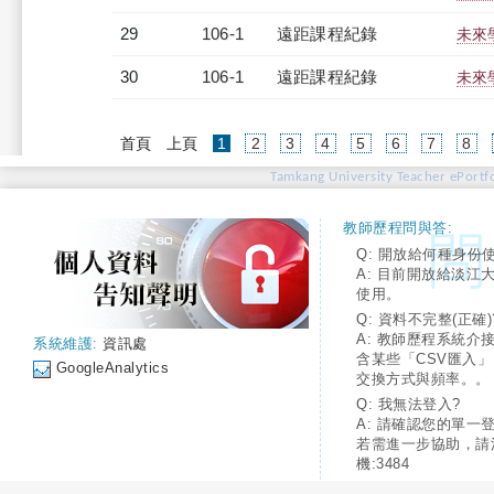
29
106-1
遠距課程紀錄
未來學
30
106-1
遠距課程紀錄
未來學
(current)
首頁
上頁
1
2
3
4
5
6
7
8
Tamkang University Teacher ePortfo
教師歷程問與答:
Q: 開放給何種身份
A: 目前開放給淡江
使用。
Q: 資料不完整(正確)
A: 教師歷程系統介
系統維護:
資訊處
含某些「CSV匯入
GoogleAnalytics
交換方式與頻率。。
Q: 我無法登入?
A: 請確認您的單一
若需進一步協助，請
機:3484