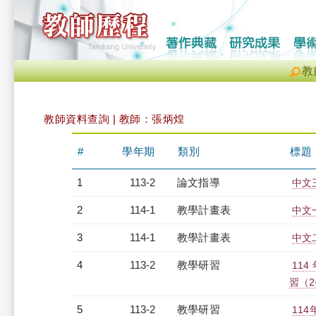
教
教師資料查詢 | 教師：張炳煌
#
學年期
類別
標題
1
113-2
論文指導
中文
2
114-1
教學計畫表
中文一
3
114-1
教學計畫表
中文二
4
113-2
教學研習
11
習（20
5
113-2
教學研習
11