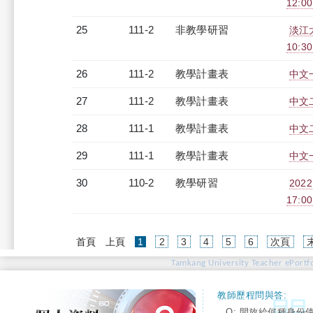
12:0
25
111-2
非教學研習
淡江大
10:30
26
111-2
教學計畫表
中文一
27
111-2
教學計畫表
中文二
28
111-1
教學計畫表
中文二
29
111-1
教學計畫表
中文一
30
110-2
教學研習
202
17:0
(current)
首頁
上頁
1
2
3
4
5
6
次頁
Tamkang University Teacher ePortfo
教師歷程問與答:
Q: 開放給何種身份