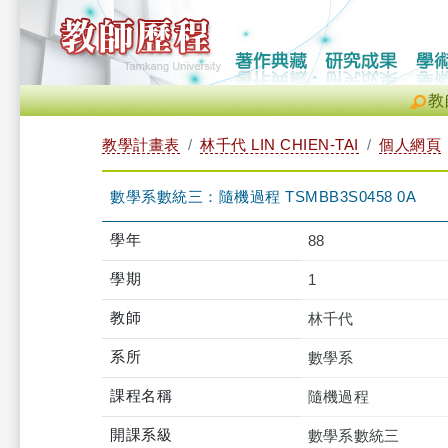
教
教學計畫表
林千代 LIN CHIEN-TAI
個人網頁
數學系數統三：隨機過程 TSMBB3S0458 0A
學年
88
學期
1
教師
林千代
系所
數學系
課程名稱
隨機過程
開課系級
數學系數統三