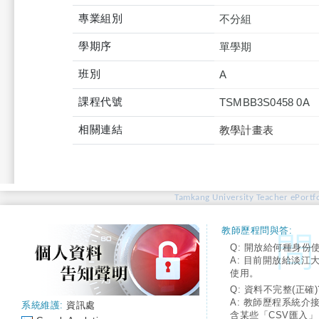
專業組別
不分組
學期序
單學期
班別
A
課程代號
TSMBB3S0458 0A
相關連結
教學計畫表
Tamkang University Teacher ePortfo
教師歷程問與答:
Q: 開放給何種身份
A: 目前開放給淡江
使用。
Q: 資料不完整(正確)
A: 教師歷程系統介
系統維護:
資訊處
含某些「CSV匯入