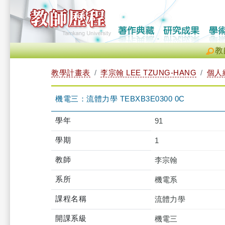
教
教學計畫表
李宗翰 LEE TZUNG-HANG
個人
機電三：流體力學 TEBXB3E0300 0C
學年
91
學期
1
教師
李宗翰
系所
機電系
課程名稱
流體力學
開課系級
機電三