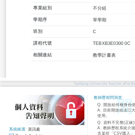
專業組別
不分組
學期序
單學期
班別
C
課程代號
TEBXB3E0300 0C
相關連結
教學計畫表
Tamkang University Teacher ePortfo
教師歷程問與答:
Q: 開放給何種身份
A: 目前開放給淡江
使用。
Q: 資料不完整(正確)
A: 教師歷程系統介
系統維護:
資訊處
含某些「CSV匯入