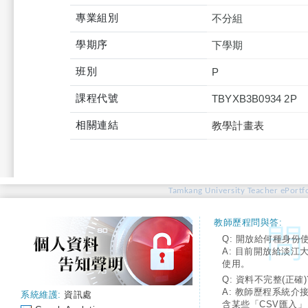
專業組別
不分組
學期序
下學期
班別
P
課程代號
TBYXB3B0934 2P
相關連結
教學計畫表
Tamkang University Teacher ePortfo
教師歷程問與答:
Q: 開放給何種身份
A: 目前開放給淡江
使用。
Q: 資料不完整(正確)
A: 教師歷程系統介
系統維護:
資訊處
含某些「CSV匯入