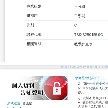
專業組別
不分組
學期序
單學期
班別
C
課程代號
TBIXB2B0155 0C
相關連結
教學計畫表
Tamkang University Teacher ePortfo
教師歷程問與答:
Q: 開放給何種身份
A: 目前開放給淡江
使用。
Q: 資料不完整(正確)
A: 教師歷程系統介
系統維護:
資訊處
含某些「CSV匯入