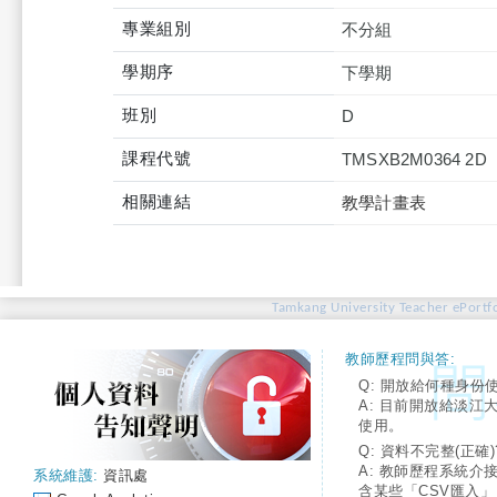
專業組別
不分組
學期序
下學期
班別
D
課程代號
TMSXB2M0364 2D
相關連結
教學計畫表
Tamkang University Teacher ePortfo
教師歷程問與答:
Q: 開放給何種身份
A: 目前開放給淡江
使用。
Q: 資料不完整(正確)
A: 教師歷程系統介
系統維護:
資訊處
含某些「CSV匯入