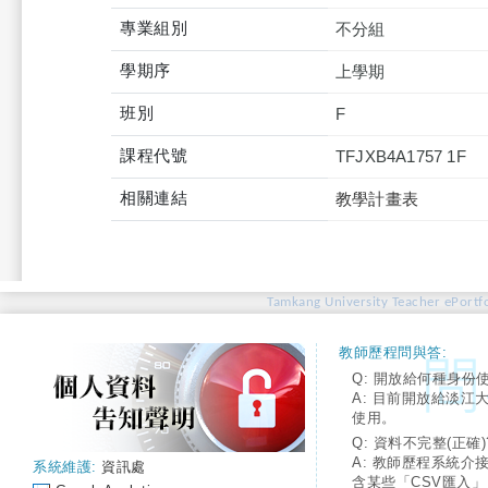
專業組別
不分組
學期序
上學期
班別
F
課程代號
TFJXB4A1757 1F
相關連結
教學計畫表
Tamkang University Teacher ePortfo
教師歷程問與答:
Q: 開放給何種身份
A: 目前開放給淡江
使用。
Q: 資料不完整(正確)
A: 教師歷程系統介
系統維護:
資訊處
含某些「CSV匯入