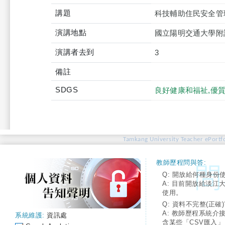
講題
科技輔助住民安全管理
演講地點
國立陽明交通大學附
演講者去到
3
備註
SDGS
良好健康和福祉,優
Tamkang University Teacher ePortfo
教師歷程問與答:
Q: 開放給何種身份
A: 目前開放給淡江
使用。
Q: 資料不完整(正確)
A: 教師歷程系統介
系統維護:
資訊處
含某些「CSV匯入