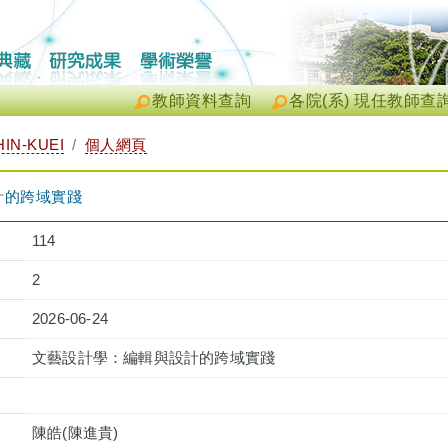
教師資料查詢
各院(系) 現任教師查
IN-KUEI
個人網頁
計的跨域實踐
114
2
2026-06-24
文藝設計學：編輯與設計的跨域實踐
陳皓(陳進貴)