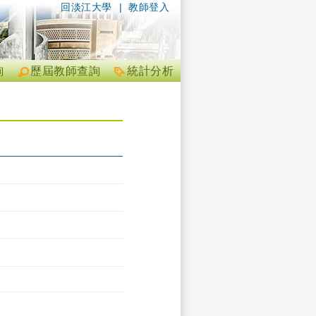
回淡江大學
|
教師登入
詢
歷屆教師查詢
統計分析