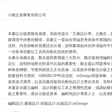
小雅文創事業有限公司
本書以出版實務為基礎，系統性提出「文藝設計學」之概念，
版環境中的整合關係，並建立一套結合理論思考與操作實踐的
流程、內容策略與視覺語言出發，說明書籍如何在跨域協作中
一步延伸至數位工具與自動化技術的應用。
全書分為概念篇、觀念篇與實務篇三大部分。概念篇梳理編輯
定位，說明跨域整合對當代出版的重要性；觀念篇以問題導向
輯角色轉變、字體與紙張之文化意涵，以及紙本與數位出版之
新書資料卡撰寫、ISBN與CIP申請流程、InDesign排版策略
規表達式運用，以及語義排版與自動化設計之整合流程，並附
本書旨在建立編輯、設計與數位工具之整體性思維，強調結構
版之重要性，適合出版從業者、編輯與設計專業人士，以及相
編輯設計;書籍設計;排版設計;出版設計;InDesign