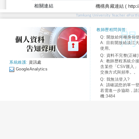
相關連結
機構典藏連結 ( http://tku
Tamkang University Teacher ePortfo
教師歷程問與答:
Q: 開放給何種身份
A: 目前開放給淡江
使用。
Q: 資料不完整(正確)
A: 教師歷程系統介
系統維護:
資訊處
含某些「CSV匯入
GoogleAnalytics
交換方式與頻率。。
Q: 我無法登入?
A: 請確認您的單一
若需進一步協助，請
機:3484