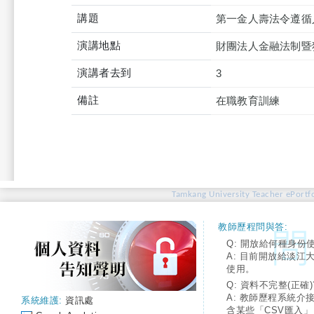
講題
第一金人壽法令遵循
演講地點
財團法人金融法制暨
演講者去到
3
備註
在職教育訓練
Tamkang University Teacher ePortfo
教師歷程問與答:
Q: 開放給何種身份
A: 目前開放給淡江
使用。
Q: 資料不完整(正確)
A: 教師歷程系統介
系統維護:
資訊處
含某些「CSV匯入