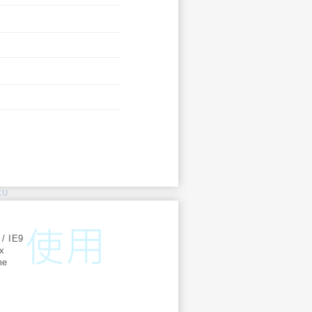
KU
:
 / IE9
ox
me