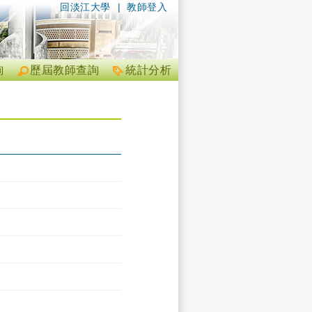
回淡江大學
|
教師登入
詢
歷屆教師查詢
統計分析