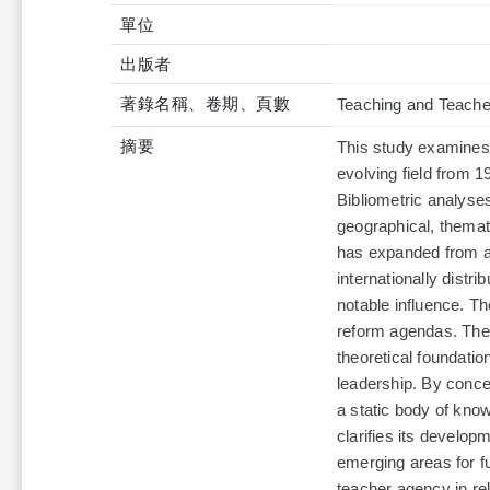
單位
出版者
著錄名稱、卷期、頁數
Teaching and Teache
摘要
This study examines
evolving field from 
Bibliometric analyses
geographical, themati
has expanded from an
internationally dist
notable influence. Th
reform agendas. The f
theoretical foundati
leadership. By conce
a static body of kno
clarifies its develop
emerging areas for fut
teacher agency in rela