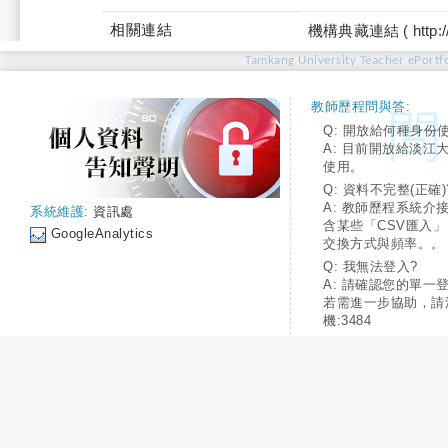
相關連結
機構典藏連結 ( http://tku
Tamkang University Teacher ePortfo
教師歷程問與答:
Q: 開放給何種身份
A: 目前開放給淡江
使用。
Q: 資料不完整(正確)
A: 教師歷程系統介
系統維護:
資訊處
含某些「CSV匯入
GoogleAnalytics
交換方式與頻率。。
Q: 我無法登入?
A: 請確認您的單一
若需進一步協助，請
機:3484