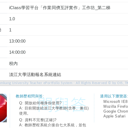
iClass學習平台「作業同儕互評實作」工作坊_第二梯
1.0
動
1
13:00:00
14:00:00
校內
淡江大學活動報名系統連結
amkang University Teacher ePortfolio System - All Rights Reserved © by OIS, T
教師歷程問與答:
適用以下瀏覽器
Microsoft IE8
Q: 開放給何種身份使用?
Mozilla Firef
A: 目前開放給淡江大學教師(含專、兼任)
Google Chro
使用。
Apple Safari
Q: 資料不完整(正確)?
A: 教師歷程系統介接自七大系統，並包