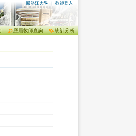
回淡江大學
|
教師登入
詢
歷屆教師查詢
統計分析
）