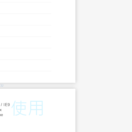
KU
:
 / IE9
ox
me