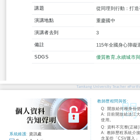
講題
從同理到行動：打造
演講地點
重慶國中
演講者去到
3
備註
115年全國身心障
SDGS
優質教育,永續城市與
Tamkang University Teacher ePortfo
教師歷程問與答:
Q: 開放給何種身份
A: 目前開放給淡江
使用。
Q: 資料不完整(正確)
A: 教師歷程系統介
系統維護:
資訊處
含某些「CSV匯入