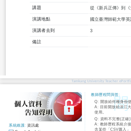
講題
從《新兵正傳》到《
演講地點
國立臺灣師範大學英
演講者去到
3
備註
Tamkang University Teacher ePortfo
教師歷程問與答:
Q: 開放給何種身份
A: 目前開放給淡江
使用。
Q: 資料不完整(正確)
A: 教師歷程系統介
系統維護:
資訊處
含某些「CSV匯入