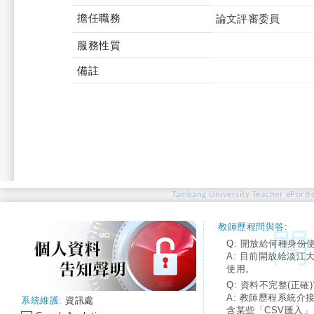
擔任職務
論文評審委員
服務性質
備註
Tamkang University Teacher ePortfo
教師歷程問與答:
Q: 開放給何種身份
A: 目前開放給淡江
使用。
Q: 資料不完整(正確)
A: 教師歷程系統介
系統維護:
資訊處
含某些「CSV匯入