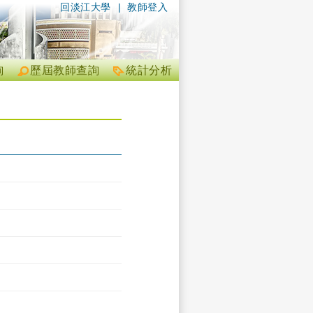
回淡江大學
|
教師登入
詢
歷屆教師查詢
統計分析