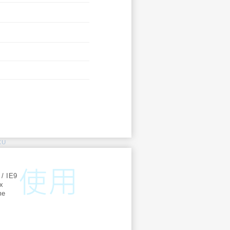
KU
:
 / IE9
ox
me