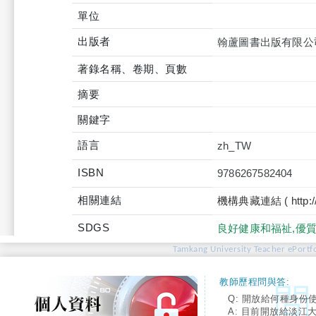
單位
出版者
翰蘆圖書出版有限公
著錄名稱、卷期、頁數
摘要
關鍵字
語言
zh_TW
ISBN
9786267582404
相關連結
機構典藏連結 ( http://tku
SDGS
良好健康和福祉,優質
Tamkang University Teacher ePortfo
教師歷程問與答:
Q: 開放給何種身份
A: 目前開放給淡江