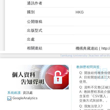
通訊作者
國別
HKG
公開徵稿
出版型式
出處
相關連結
機構典藏連結 ( http://tku
Tamkang University Teacher ePortfo
教師歷程問與答:
Q: 開放給何種身份
A: 目前開放給淡江
使用。
Q: 資料不完整(正確)
A: 教師歷程系統介
系統維護:
資訊處
含某些「CSV匯入
GoogleAnalytics
交換方式與頻率。。
Q: 我無法登入?