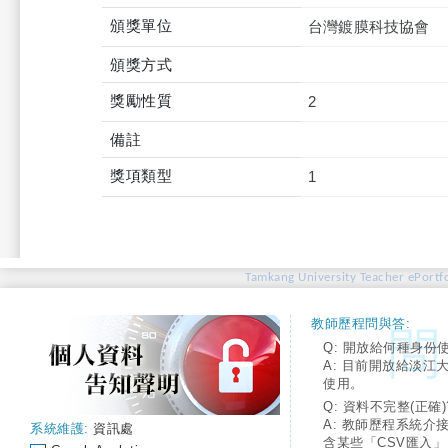
頒獎單位
台灣鍍膜科技協會
頒獎方式
獎勵性質
2
備註
獎項類型
1
Tamkang University Teacher ePortfo
教師歷程問與答:
Q: 開放給何種身份
A: 目前開放給淡江
使用。
Q: 資料不完整(正確)
A: 教師歷程系統介
系統維護:
資訊處
含某些「CSV匯入