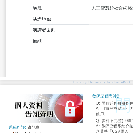
講題
人工智慧於社會網絡
演講地點
演講者去到
備註
Tamkang University Teacher ePortfo
教師歷程問與答:
Q: 開放給何種身份
A: 目前開放給淡江
使用。
Q: 資料不完整(正確)
A: 教師歷程系統介
系統維護:
資訊處
含某些「CSV匯入