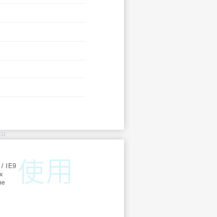
KU
:
 / IE9
ox
me