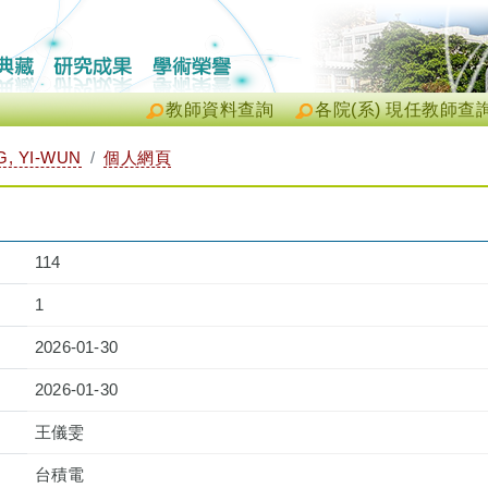
教師資料查詢
各院(系) 現任教師查
, YI-WUN
個人網頁
114
1
2026-01-30
2026-01-30
王儀雯
台積電