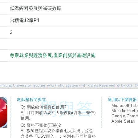
低溫銲料發展與減碳效應
台積電12廠P4
3
尊嚴就業與經濟發展,產業創新與基礎設施
amkang University Teacher ePortfolio System - All Rights Reserved © by OIS, T
教師歷程問與答:
適用以下瀏覽器
Microsoft IE8
Q: 開放給何種身份使用?
Mozilla Firef
A: 目前開放給淡江大學教師(含專、兼任)
Google Chro
使用。
Apple Safari
Q: 資料不完整(正確)?
A: 教師歷程系統介接自七大系統，並包
含某些「CSV匯入」；分別有不同的資料