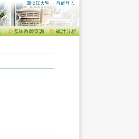
回淡江大學
|
教師登入
詢
歷屆教師查詢
統計分析