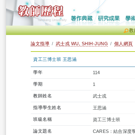
教
論文指導
武士戎 WU, SHIH-JUNG
個人網頁
資工三博士班 王思涵
學年
114
學期
1
教師姓名
武士戎
指導學生姓名
王思涵
班級名稱
資工三博士班
論文題名
CARES：結合深