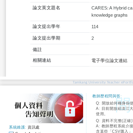
論文英文題名
CARES: A Hybrid car
knowledge graphs
論文提出學年
114
論文提出學期
2
備註
相關連結
電子學位論文連結
Tamkang University Teacher ePortfo
教師歷程問與答:
Q: 開放給何種身份
A: 目前開放給淡江
使用。
Q: 資料不完整(正確)
A: 教師歷程系統介
系統維護:
資訊處
含某些「CSV匯入