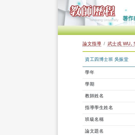
論文指導
武士戎 WU, 
資工四博士班 吳振堂
學年
學期
教師姓名
指導學生姓名
班級名稱
論文題名