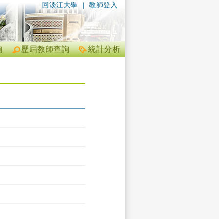
回淡江大學
|
教師登入
詢
歷屆教師查詢
統計分析