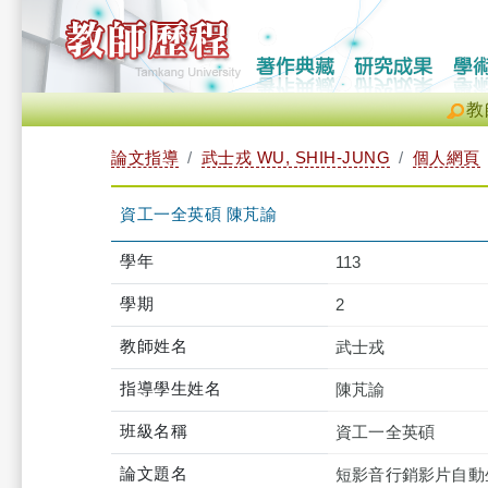
教
論文指導
武士戎 WU, SHIH-JUNG
個人網頁
資工一全英碩 陳芃諭
學年
113
學期
2
教師姓名
武士戎
指導學生姓名
陳芃諭
班級名稱
資工一全英碩
論文題名
短影音行銷影片自動