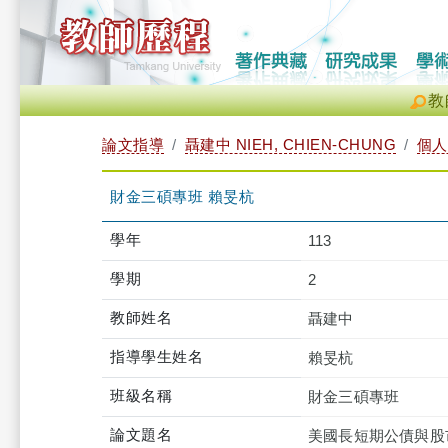
教
論文指導
聶建中 NIEH, CHIEN-CHUNG
個人
財金三碩專班 賴旻杭
學年
113
學期
2
教師姓名
聶建中
指導學生姓名
賴旻杭
班級名稱
財金三碩專班
論文題名
美國長短期公債與股