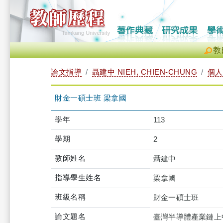
教
論文指導
聶建中 NIEH, CHIEN-CHUNG
個人
財金一碩士班 梁拿國
學年
113
學期
2
教師姓名
聶建中
指導學生姓名
梁拿國
班級名稱
財金一碩士班
論文題名
臺灣半導體產業鏈上