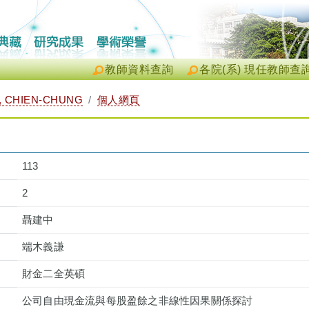
教師資料查詢
各院(系) 現任教師查
 CHIEN-CHUNG
個人網頁
113
2
聶建中
端木義謙
財金二全英碩
公司自由現金流與每股盈餘之非線性因果關係探討