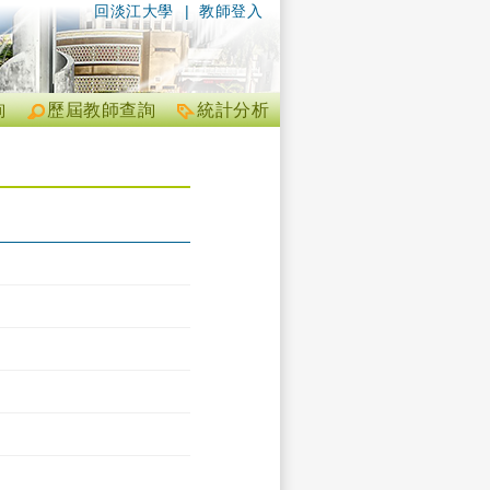
回淡江大學
|
教師登入
詢
歷屆教師查詢
統計分析