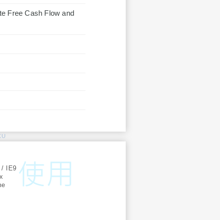
ate Free Cash Flow and
KU
:
 / IE9
ox
me