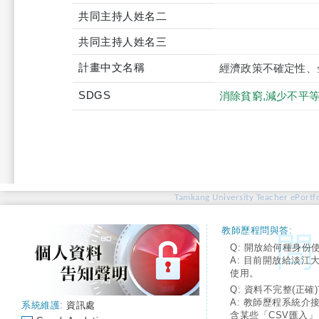
共同主持人姓名二
共同主持人姓名三
計畫中文名稱
經濟政策不確定性、
SDGS
消除貧窮,減少不平等
Tamkang University Teacher ePortfo
教師歷程問與答:
Q: 開放給何種身份
A: 目前開放給淡江
使用。
Q: 資料不完整(正確)
A: 教師歷程系統介
系統維護:
資訊處
含某些「CSV匯入