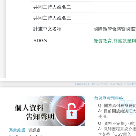
共同主持人姓名二
共同主持人姓名三
計畫中文名稱
國際熱管會議暨國際熱
SDGS
優質教育,尊嚴就業
Tamkang University Teacher ePortfo
教師歷程問與答:
Q: 開放給何種身份
A: 目前開放給淡江
使用。
Q: 資料不完整(正確)
A: 教師歷程系統介
系統維護:
資訊處
含某些「CSV匯入